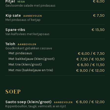
Pitjel
€ 6,00
VEGA
Gestoomde salade met pindasaus
Kip sate
€ 7,50
AANBEVOLEN
Met pindasaus of ketjap
Spare-ribs
€ 15,50
Van kalfsvlees met ketjapsaus
Teloh
AANBEVOLEN
Goudkrokant gebakken cassave
Met pindasaus
€ 6,00 / € 7,50
Met bakkeljauw (klein/groot)
€ 7,50 / € 10,50
Met trie (klein/groot)
€ 8,50 / € 11,50
Met mix (bakkeljauw en trie)
€ 9,00 / € 12,00
SOEP
Saoto soep (klein/groot)
€ 8,00 / € 12,00
AANBEVOLEN
Kippenbouillon, taugé, vermicelli, ei en rijst