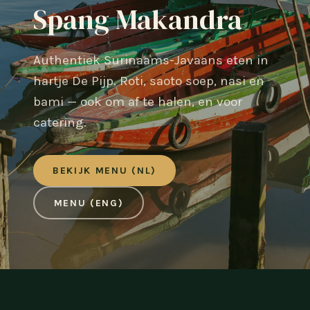
Spang Makandra
Authentiek Surinaams-Javaans eten in
hartje De Pijp. Roti, saoto soep, nasi en
bami — ook om af te halen, en voor
catering.
BEKIJK MENU (NL)
MENU (ENG)