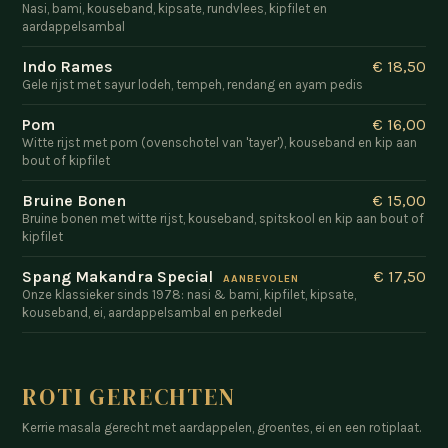
Nasi, bami, kouseband, kipsate, rundvlees, kipfilet en
aardappelsambal
Indo Rames
€ 18,50
Gele rijst met sayur lodeh, tempeh, rendang en ayam pedis
Pom
€ 16,00
Witte rijst met pom (ovenschotel van 'tayer'), kouseband en kip aan
bout of kipfilet
Bruine Bonen
€ 15,00
Bruine bonen met witte rijst, kouseband, spitskool en kip aan bout of
kipfilet
Spang Makandra Special
€ 17,50
AANBEVOLEN
Onze klassieker sinds 1978: nasi & bami, kipfilet, kipsate,
kouseband, ei, aardappelsambal en perkedel
ROTI GERECHTEN
Kerrie masala gerecht met aardappelen, groentes, ei en een rotiplaat.