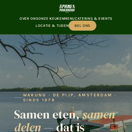
OVER ONS
ONZE KEUKEN
MENU
CATERING & EVENTS
LOCATIE & TIJDEN
BEL ONS
WARUNG · DE PIJP, AMSTERDAM ·
SINDS 1978
Samen eten,
samen
delen
— dat is