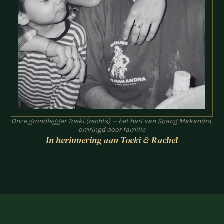
Onze grondlegger Toeki (rechts) — het hart van Spang Makandra,
omringd door familie
In herinnering aan Toeki & Rachel